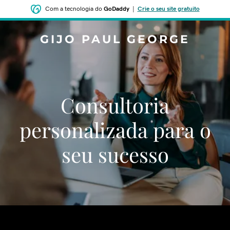
Com a tecnologia do
GoDaddy
|
Crie o seu site gratuito
GIJO PAUL GEORGE
Consultoria
personalizada para o
seu sucesso